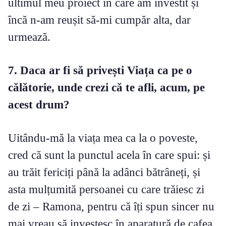
ultimul meu proiect în care am investit și
încă n-am reușit să-mi cumpăr alta, dar
urmează.
7. Daca ar fi să privești Viața ca pe o
călătorie, unde crezi că te afli, acum, pe
acest drum?
Uitându-mă la viața mea ca la o poveste,
cred că sunt la punctul acela în care spui: și
au trăit fericiți până la adânci bătrâneți, și
asta mulțumită persoanei cu care trăiesc zi
de zi – Ramona, pentru că îți spun sincer nu
mai vreau să investesc în aparatură de cafea,