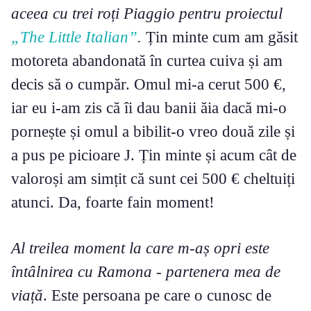
aceea cu trei roți Piaggio pentru proiectul
„The Little Italian”
.
Țin minte cum am găsit
motoreta abandonată în curtea cuiva și am
decis să o cumpăr. Omul mi-a cerut 500 €,
iar eu i-am zis că îi dau banii ăia dacă mi-o
pornește și omul a bibilit-o vreo două zile și
a pus pe picioare J. Țin minte și acum cât de
valoroși am simțit că sunt cei 500 € cheltuiți
atunci. Da, foarte fain moment!
Al treilea moment la care m-aș opri este
întâlnirea cu Ramona - partenera mea de
viață
. Este persoana pe care o cunosc de