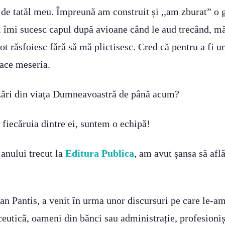
 de tatăl meu. Împreună am construit și ,,am zburat” o
 îmi sucesc capul după avioane când le aud trecând, mă 
tot răsfoiesc fără să mă plictisesc. Cred că pentru a fi u
face meseria.
izări din viața Dumneavoastră de până acum?
a fiecăruia dintre ei, suntem o echipă!
 anului trecut la
Editura Publica
, am avut șansa să afl
n Pantis, a venit în urma unor discursuri pe care le-am 
eutică, oameni din bănci sau administrație, profesioniș