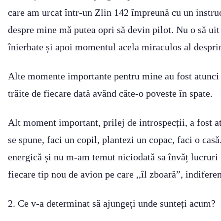
care am urcat într-un Zlin 142 împreună cu un instruc
despre mine mă putea opri să devin pilot. Nu o să uit 
înierbate și apoi momentul acela miraculos al desprind
Alte momente importante pentru mine au fost atunci c
trăite de fiecare dată având câte-o poveste în spate.
Alt moment important, prilej de introspecții, a fost 
se spune, faci un copil, plantezi un copac, faci o ca
energică și nu m-am temut niciodată sa învăț lucruri n
fiecare tip nou de avion pe care ,,îl zboară”, indifer
2. Ce v-a determinat să ajungeți unde sunteți acum?