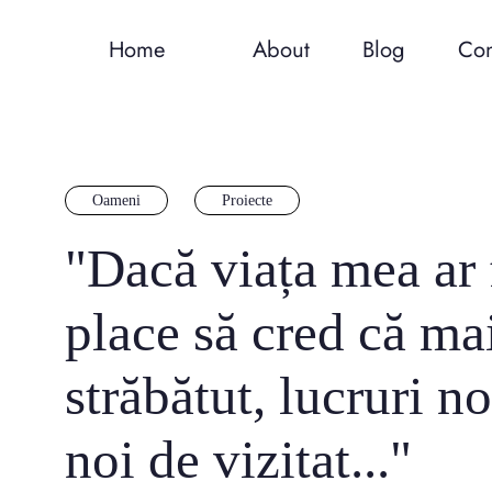
Home
About
Blog
Con
Oameni
Proiecte
"Dacă viața mea ar f
place să cred că ma
străbătut, lucruri no
noi de vizitat..."