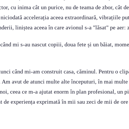
tor, cu inima cât un purice, nu de teama de zbor, cât d
niciodată accelerația aceea extraordinară, vibrațiile pu
erii, liniștea aceea în care avionul s-a "lăsat" pe aer:
ând mi s-au nascut copiii, doua fete și un băiat, mome
atunci când mi-am construit casa, căminul. Pentru o cli
să. Am avut de atunci multe alte începuturi, în mai multe
oi, ceea ce m-a ajutat enorm în plan profesional, un pil
ent de experiența exprimată în mii sau zeci de mii de ore