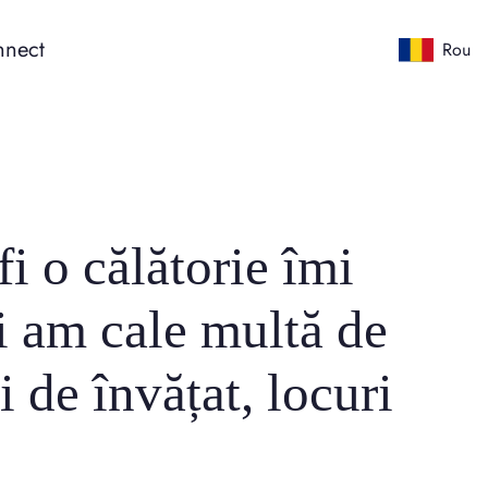
nect
Rou
i o călătorie îmi
i am cale multă de
i de învățat, locuri