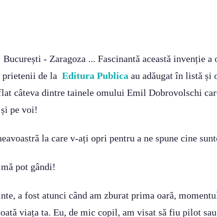
: București - Zaragoza ... Fascinantă această invenție
 prietenii de la
Editura Publica
au adăugat în listă și
flat câteva dintre tainele omului Emil Dobrovolschi car
și pe voi!
avoastră la care v-ați opri pentru a ne spune cine sunt
e mă pot gândi!
inte, a fost atunci când am zburat prima oară, momentul 
 toată viața ta. Eu, de mic copil, am visat să fiu pilot