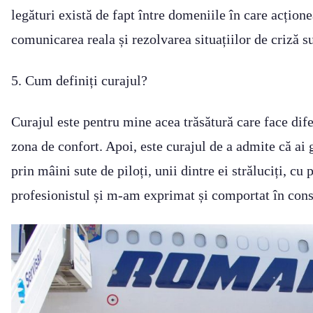
legături există de fapt între domeniile în care acțion
comunicarea reala și rezolvarea situațiilor de criză su
5. Cum definiți curajul?
Curajul este pentru mine acea trăsătură care face dife
zona de confort. Apoi, este curajul de a admite că ai g
prin mâini sute de piloți, unii dintre ei străluciți, cu
profesionistul și m-am exprimat și comportat în conse