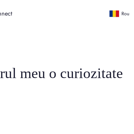
nect
Rou
iorul meu o curiozitate