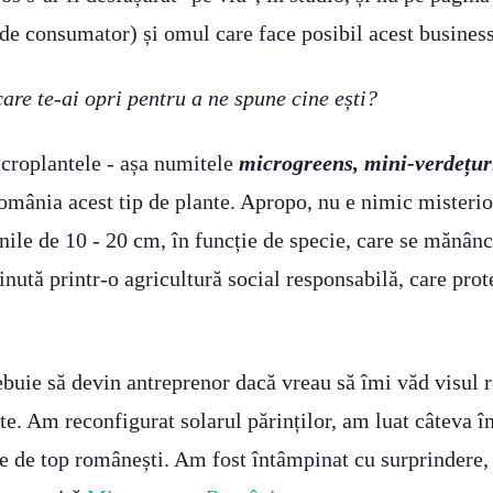
de consumator) și omul care face posibil acest business 
are te-ai opri pentru a ne spune cine ești?
croplantele - așa numitele
microgreens, mini-verdețur
 România acest tip de plante. Apropo, nu e nimic misteri
nile de 10 - 20 cm, în funcție de specie, care se mănâncă
inută printr-o agricultură social responsabilă, care prot
uie să devin antreprenor dacă vreau să îmi văd visul re
te. Am reconfigurat solarul părinților, am luat câteva î
le de top românești. Am fost întâmpinat cu surprindere, 