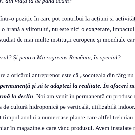
ri din viața ta de până acum?
ntr-o poziție în care pot contribui la acțiuni și activit
hrană a viitorului, nu este nici o exagerare, impactul l
studiat de mai multe instituții europene și mondiale car
neral? Și pentru Microgreens România, în special?
re a oricărui antreprenor este că „socoteala din târg nu
permanență și să te adaptezi la realitate. În afaceri nu 
urmă la declin
. Noi am venit în permanență cu produse n
 de cultură hidroponică pe verticală, utilizabilă indoo
timpul anului a numeroase plante care altfel trebuiau i
chiar în magazinele care vând produsul. Avem instalate 