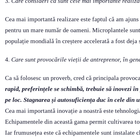
3.
Care consideri că sunt cele mai importante realiză
Cea mai importantă realizare este faptul că am ajuns î
pentru un mare număr de oameni. Microplantele sunt o 
populație mondială în creștere accelerată a fost deja 
4.
Care sunt provocările vieții de antreprenor, în ge
Ca să folosesc un proverb, cred că principala provoca
rapid, preferințele se schimbă, trebuie să inovezi în 
pe loc. Stagnarea și autosuficiența duc în cele din 
Cea mai importantă inovație a noastră este tehnologia
Echipamentele din această gama permit cultivarea tot 
Iar frumusețea este că echipamentele sunt instalate 