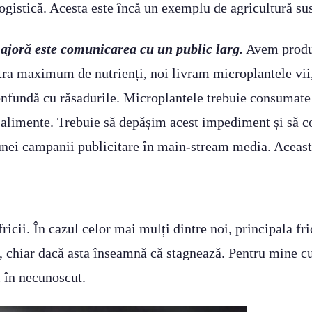
istică. Acesta este încă un exemplu de agricultură sus
joră este comunicarea cu un public larg.
Avem produse
tra maximum de nutrienți, noi livram microplantele vii, 
confundă cu răsadurile. Microplantele trebuie consumate
tor alimente. Trebuie să depășim acest impediment și s
 unei campanii publicitare în main-stream media. Aceast
cii. În cazul celor mai mulți dintre noi, principala fri
te, chiar dacă asta înseamnă că stagnează. Pentru mine c
i în necunoscut.