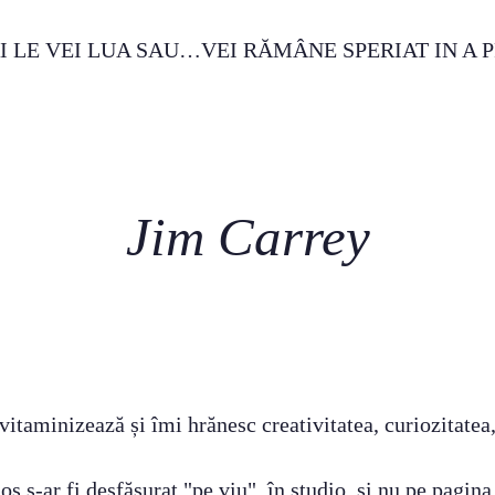
RI LE VEI LUA SAU…VEI RĂMÂNE SPERIAT IN A P
Jim Carrey
vitaminizează și îmi hrănesc creativitatea, curiozitatea
jos s-ar fi desfășurat "pe viu", în studio, și nu pe pagin