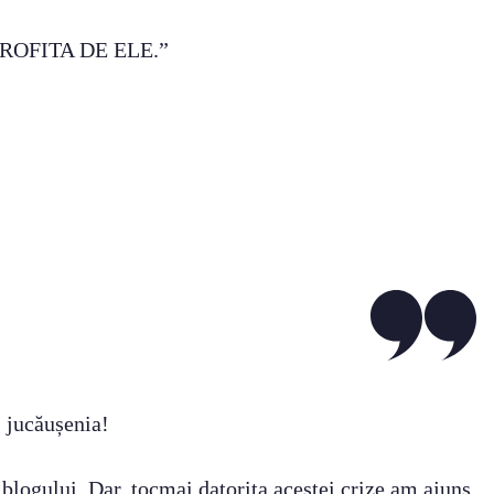
ROFITA DE ELE.”
, jucăușenia!
a blogului. Dar, tocmai datorita acestei crize am ajuns