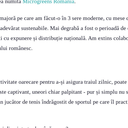
ea numită
Microgreens România
.
majoră pe care am făcut-o în 3 sere moderne, cu mese de
u adevărat sustenabile. Mai degrabă a fost o perioadă d
i cu expunere și distribuție națională. Am extins colabo
sului românesc.
tivitate oarecare pentru a-și asigura traiul zilnic, poat
te captivant, uneori chiar palpitant - pur și simplu nu s
n jucător de tenis îndrăgostit de sportul pe care îl prac