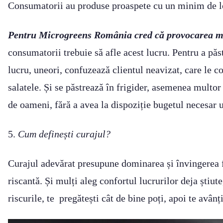
Consumatorii au produse proaspete cu un minim de log
Pentru Microgreens România cred că provocarea ma
consumatorii trebuie să afle acest lucru. Pentru a păs
lucru, uneori, confuzează clientul neavizat, care le 
salatele. Și se păstrează în frigider, asemenea mul
de oameni, fără a avea la dispoziție bugetul necesar
5.
Cum definești curajul?
Curajul adevărat presupune dominarea și învingerea fri
riscantă. Și mulți aleg confortul lucrurilor deja știu
riscurile, te pregătești cât de bine poți, apoi te avânț