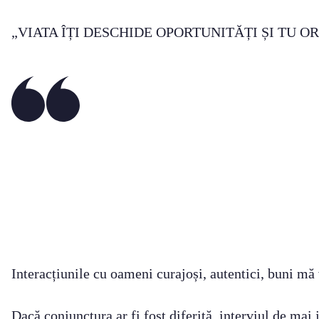
„VIATA ÎȚI DESCHIDE OPORTUNITĂȚI ȘI TU O
Interacțiunile cu oameni curajoși, autentici, buni mă 
Dacă conjunctura ar fi fost diferită, interviul de mai 