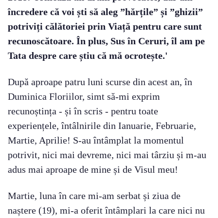
încredere că voi ști să aleg ”hărțile” și ”ghizii”
potriviți călătoriei prin Viață pentru care sunt
recunoscătoare. În plus, Sus în Ceruri, îl am pe
Tata despre care știu că mă ocrotește.'
După aproape patru luni scurse din acest an, în
Duminica Floriilor, simt să-mi exprim
recunoștința - și în scris - pentru toate
experiențele, întâlnirile din Ianuarie, Februarie,
Martie, Aprilie! S-au întâmplat la momentul
potrivit, nici mai devreme, nici mai târziu și m-au
adus mai aproape de mine și de Visul meu!
Martie, luna în care mi-am serbat și ziua de
naștere (19), mi-a oferit întâmplari la care nici nu