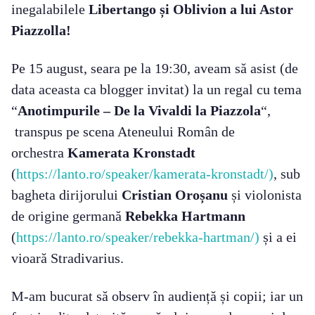
inegalabilele
Libertango și Oblivion a lui Astor
Piazzolla!
Pe 15 august, seara pe la 19:30, aveam să asist (de
data aceasta ca blogger invitat) la un regal cu tema
“
Anotimpurile – De la Vivaldi la Piazzola
“,
transpus pe scena Ateneului Român de
orchestra
Kamerata Kronstadt
(
https://lanto.ro/speaker/kamerata-kronstadt/)
, sub
bagheta dirijorului
Cristian Oroșanu
și violonista
de origine germană
Rebekka Hartmann
(
https://lanto.ro/speaker/rebekka-hartman/)
și a ei
vioară Stradivarius.
M-am bucurat să observ în audiență și copii; iar un