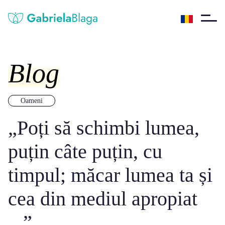
Blog
Oameni
„Poți să schimbi lumea,
puțin câte puțin, cu
timpul; măcar lumea ta și
cea din mediul apropiat
...”