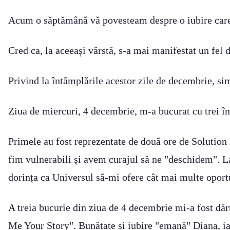
Acum o săptămână vă povesteam despre o iubire care s
Cred ca, la aceeași vârstă, s-a mai manifestat un fel 
Privind la întâmplările acestor zile de decembrie, sim
Ziua de miercuri, 4 decembrie, m-a bucurat cu trei î
Primele au fost reprezentate de două ore de Solutio
fim vulnerabili și avem curajul să ne "deschidem". La
dorința ca Universul să-mi ofere cât mai multe opor
A treia bucurie din ziua de 4 decembrie mi-a fost dă
Me Your Story". Bunătate și iubire "emană" Diana, iar