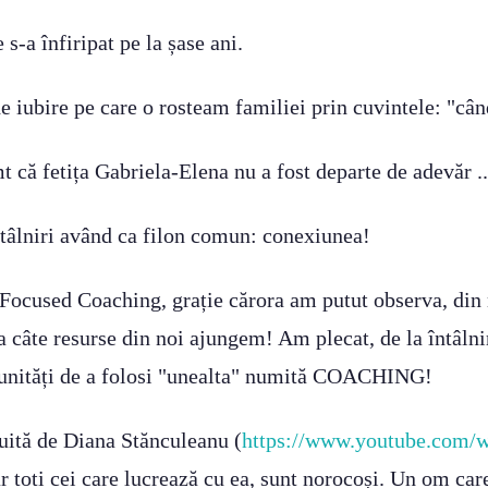
-a înfiripat pe la șase ani.
de iubire pe care o rosteam familiei prin cuvintele: "câ
t că fetița Gabriela-Elena nu a fost departe de adevăr ..
ntâlniri având ca filon comun: conexiunea!
n Focused Coaching, grație cărora am putut observa, di
 câte resurse din noi ajungem! Am plecat, de la întâlni
tunități de a folosi "unealta" numită COACHING!
ruită de Diana Stănculeanu (
https://www.youtube.com
 toti cei care lucrează cu ea, sunt norocoși. Un om care