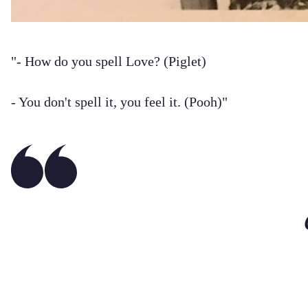
"- How do you spell Love? (Piglet)
- You don't spell it, you feel it. (Pooh)"