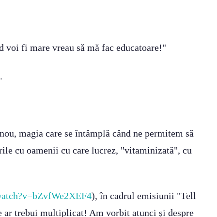
nd voi fi mare vreau să mă fac educatoare!"
.
n nou, magia care se întâmplă când ne permitem să
rile cu oamenii cu care lucrez, "vitaminizată", cu
/watch?v=bZvfWe2XEF4
), în cadrul emisiunii "Tell
 ar trebui multiplicat! Am vorbit atunci și despre