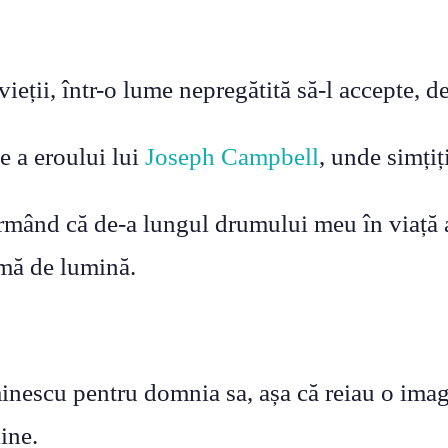
eții, într-o lume nepregătită să-l accepte, de 
ie a eroului lui
Joseph Campbell
, unde simțiț
irmând că de-a lungul drumului meu în viață a
âmă de lumină.
nescu pentru domnia sa, așa că reiau o imag
ine.