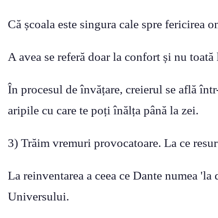
Că școala este singura cale spre fericirea o
A avea se referă doar la confort și nu toată 
În procesul de învățare, creierul se află înt
aripile cu care te poți înălța până la zei.
3) Trăim vremuri provocatoare. La ce resurs
La reinventarea a ceea ce Dante numea 'la do
Universului.