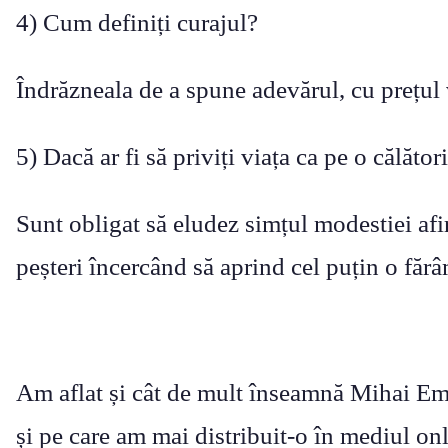
4) Cum definiți curajul?
Îndrăzneala de a spune adevărul, cu prețul vi
5) Dacă ar fi să priviți viața ca pe o călător
Sunt obligat să eludez simțul modestiei af
peșteri încercând să aprind cel puțin o făr
Am aflat și cât de mult înseamnă Mihai Emi
și pe care am mai distribuit-o în mediul onl