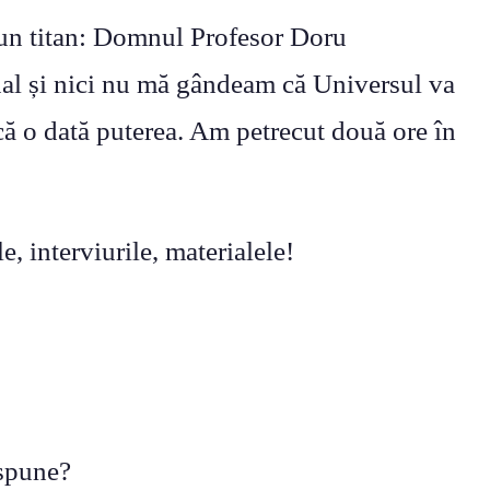
u un titan: Domnul Profesor Doru
ual și nici nu mă gândeam că Universul va
ncă o dată puterea. Am petrecut două ore în
, interviurile, materialele!
 spune?