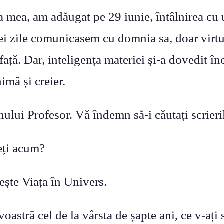
ața mea, am adăugat pe 29 iunie, întâlnirea c
ei zile comunicasem cu domnia sa, doar virt
față. Dar, inteligența materiei și-a dovedit î
imă și creier.
ului Profesor. Vă îndemn să-i căutați scrierile
eți acum?
vește Viața în Univers.
oastră cel de la vârsta de șapte ani, ce v-ați