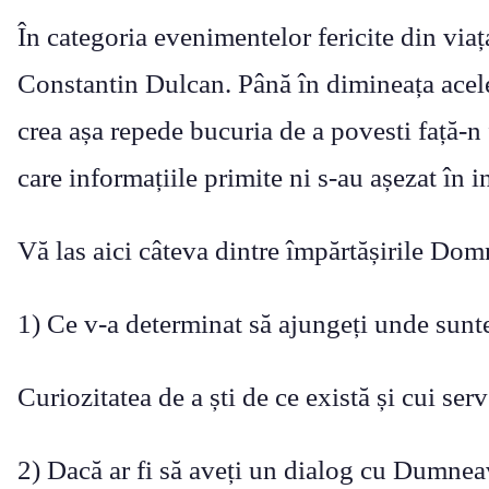
În categoria evenimentelor fericite din vi
Constantin Dulcan. Până în dimineața acel
crea așa repede bucuria de a povesti față-n 
care informațiile primite ni s-au așezat în in
Vă las aici câteva dintre împărtășirile Domn
1) Ce v-a determinat să ajungeți unde sunt
Curiozitatea de a ști de ce există și cui ser
2) Dacă ar fi să aveți un dialog cu Dumneav