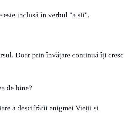
este inclusă în verbul "a ști".
ersul. Doar prin învățare continuă îți cresc
ea de bine?
are a descifrării enigmei Vieții și