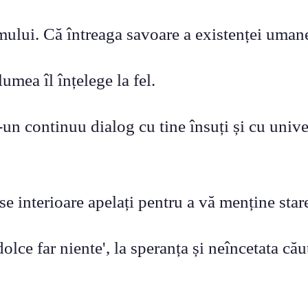
mului. Că întreaga savoare a existenței umane 
lumea îl înțelege la fel.
r-un continuu dialog cu tine însuți și cu univ
e interioare apelați pentru a vă menține star
lce far niente', la speranța și neîncetata căut