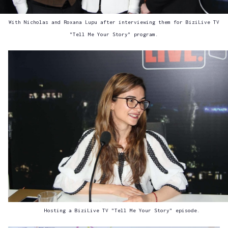
With Nicholas and Roxana Lupu after interviewing them for BiziLive TV
"Tell Me Your Story" program.
Hosting a BiziLive TV "Tell Me Your Story" episode.